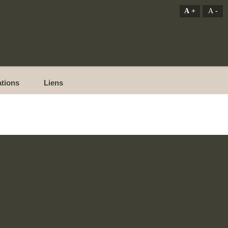
A +
A -
tions
Liens