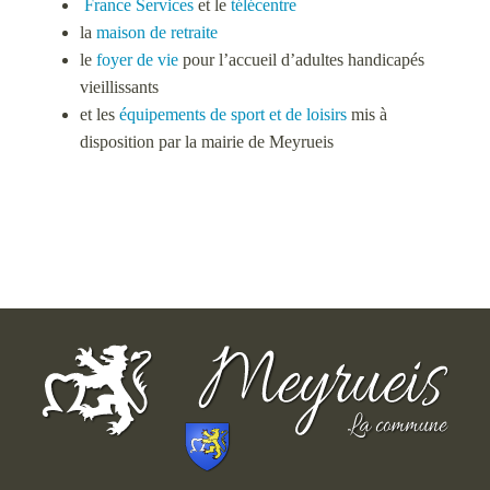
France Services
et le
télécentre
la
maison de retraite
le
foyer de vie
pour l’accueil d’adultes handicapés
vieillissants
et les
équipements de sport et de loisirs
mis à
disposition par la mairie de Meyrueis