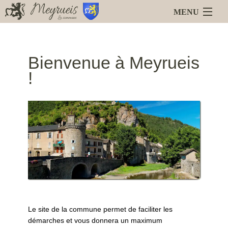
MENU
Accueil
Blog
Bienvenue à Meyrueis
Meyrueis
!
La Mairie
Services en ligne
Animations
Liens
Le site de la commune permet de faciliter les
démarches et vous donnera un maximum